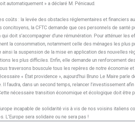
droit automatiquement » a déclaré M. Pénicaud.
s coûts : la levée des obstacles réglementaires et financiers au
s concitoyens, la CFTC demande que ces personnels de santé pu
ui doit s’accompagner d’une rémunération. Pour atténuer les eff
nent la consommation, notamment celle des ménages les plus pr
se ainsi la suspension de la mise en application des nouvelles r
ions les plus difficiles. Enfin, elle demande un renforcement de
e nous traversons bouscule tous les repères de notre économie et
cessaire « État providence », aujourd’hui Bruno Le Maire parle de
re. Il faudra, dans un second temps, relancer l’investissement afi
ette nécessaire transition économique et écologique doit être p
Europe incapable de solidarité vis à vis de nos voisins italiens c
s. L’Europe sera solidaire ou ne sera pas !