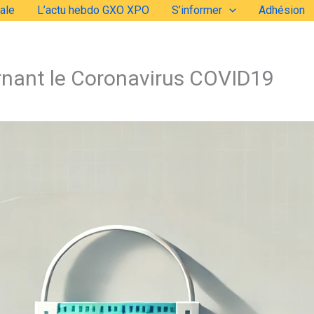
ale
L’actu hebdo GXO XPO
S’informer
Adhésion
nt le Coronavirus COVID19