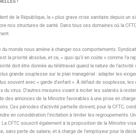
ELLES !
ent de la République, la « plus grave crise sanitaire depuis un si
ncore nos structures de santé. Dans tous ces domaines où la CFTC
ment.
ble du monde nous amène à changer nos comportements. Syndicat h
t la priorité absolue, et ce, « quoi qu’il en coûte » comme l’a 
riorité doit être donnée au télétravail quand la nature de l’activi
 plus grande souplesse sur le plan managérial : adapter les exig
e plus souvent avec « garde d’enfant ». À défaut de souplesse, les
s du virus. D’autres mesures visant à inciter les salariés à rest
e des annonces de la Ministre favorables à une prise en charge pa
tions. Ces périodes d’activité partielle doivent, pour la CFTC, c
endre en considération l’incitation à limiter les regroupements. 
 ! La CFTC souscrit également à la proposition de la Ministre vis
e, sans perte de salaire, et à charge de l’employeur pour la décl