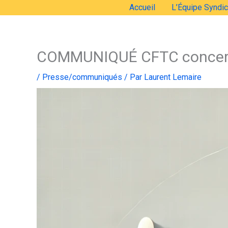
Aller
Accueil
L’Équipe Syndic
au
contenu
COMMUNIQUÉ CFTC concerna
/
Presse/communiqués
/ Par
Laurent Lemaire