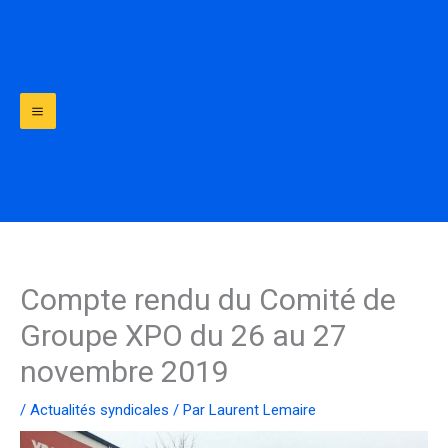
Aller
au
contenu
Compte rendu du Comité de
Groupe XPO du 26 au 27
novembre 2019
/
Actualités syndicales
/ Par
Laurent Lemaire