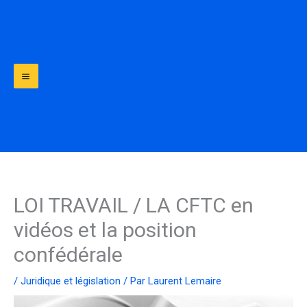
Aller
au
contenu
LOI TRAVAIL / LA CFTC en
vidéos et la position
confédérale
/
Juridique et législation
/ Par
Laurent Lemaire