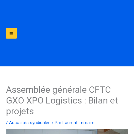
Aller
au
contenu
Assemblée générale CFTC
GXO XPO Logistics : Bilan et
projets
/
Actualités syndicales
/ Par
Laurent Lemaire