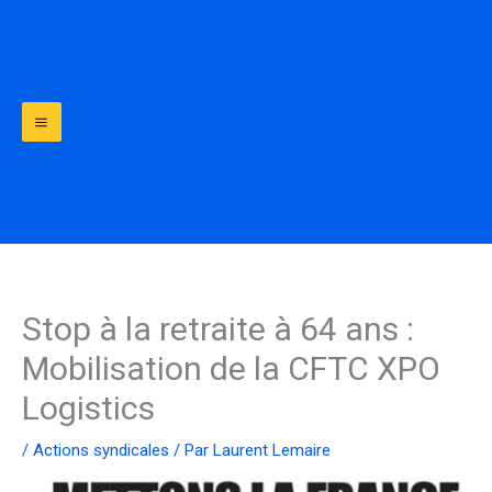
Aller
au
contenu
Stop à la retraite à 64 ans :
Mobilisation de la CFTC XPO
Logistics
/
Actions syndicales
/ Par
Laurent Lemaire