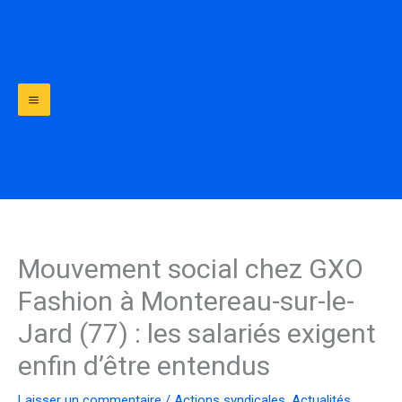
Aller
au
contenu
Mouvement social chez GXO
Fashion à Montereau-sur-le-
Jard (77) : les salariés exigent
enfin d’être entendus
Laisser un commentaire
/
Actions syndicales
,
Actualités