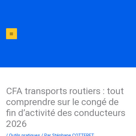
Aller
au
contenu
CFA transports routiers : tout
comprendre sur le congé de
fin d’activité des conducteurs
2026
/
Outils pratiques
/ Par
Stéphane COTTERET