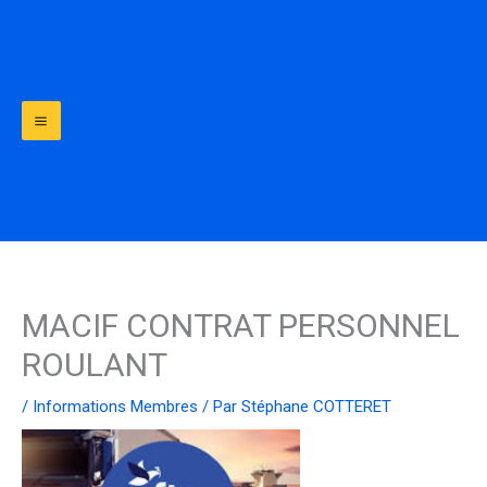
Aller
au
contenu
MACIF CONTRAT PERSONNEL
ROULANT
/
Informations Membres
/ Par
Stéphane COTTERET